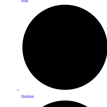
Stout
Oventrop