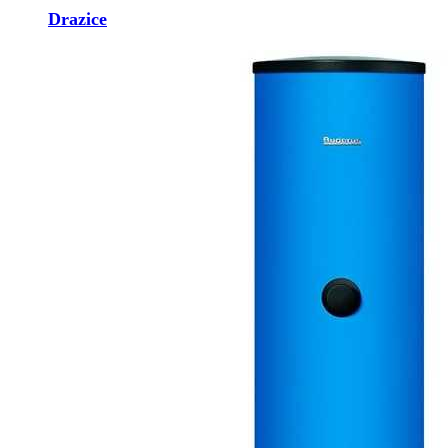
Drazice