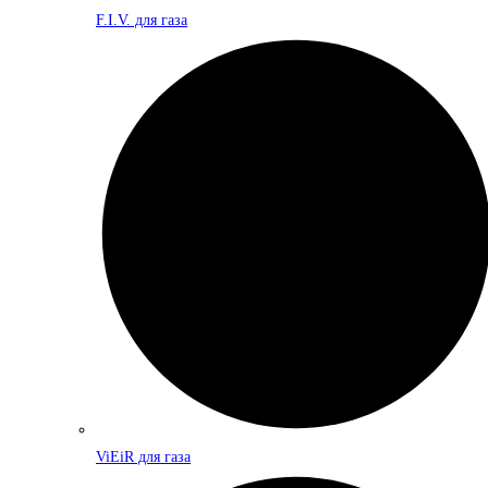
F.I.V. для газа
ViEiR для газа