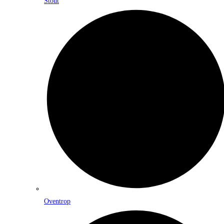
Stout
Oventrop