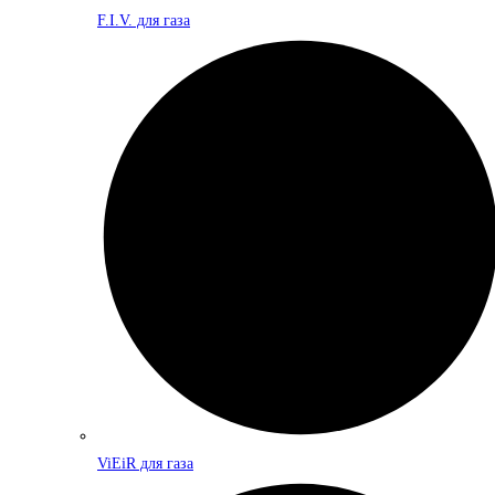
F.I.V. для газа
ViEiR для газа