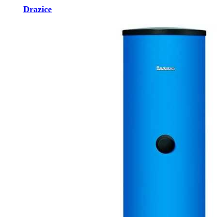
Drazice