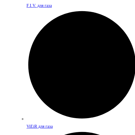
F.I.V. для газа
ViEiR для газа