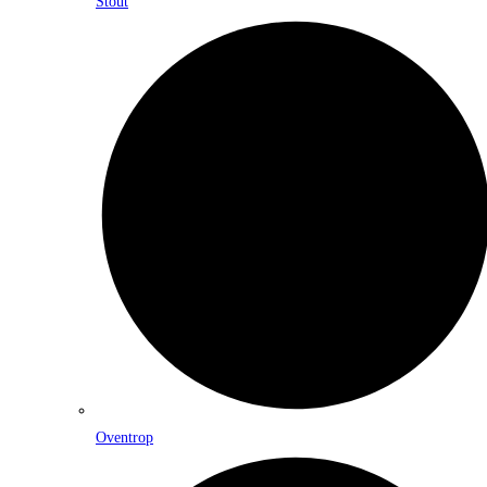
Stout
Oventrop