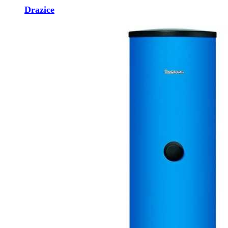
Drazice