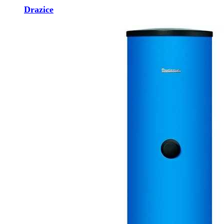
Drazice