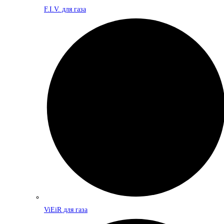
F.I.V. для газа
ViEiR для газа