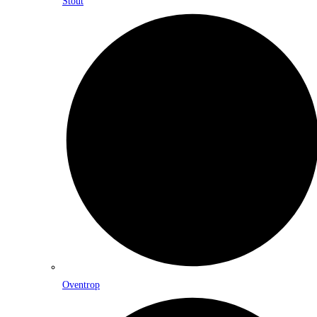
Stout
Oventrop