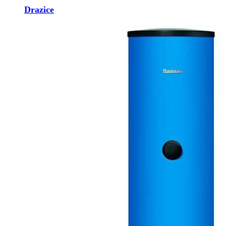
Drazice