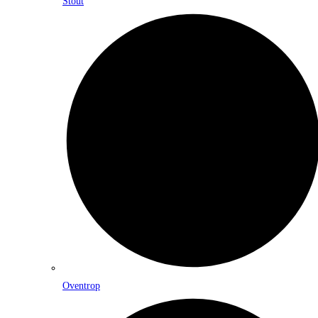
Stout
Oventrop