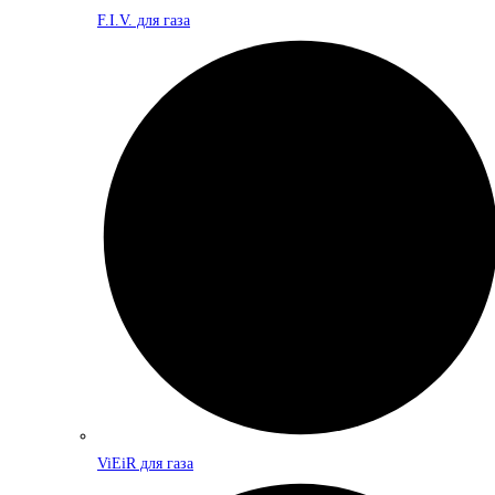
F.I.V. для газа
ViEiR для газа