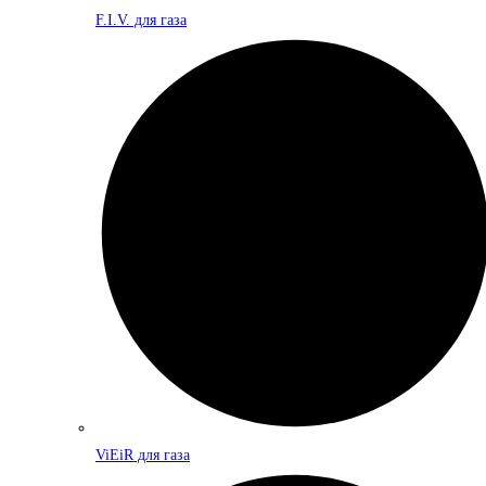
F.I.V. для газа
ViEiR для газа