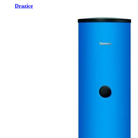
Drazice