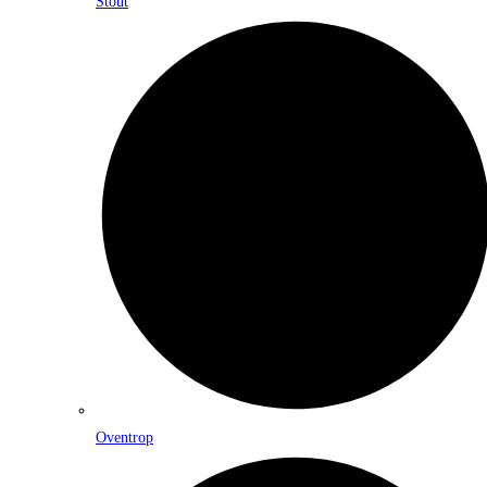
Stout
Oventrop