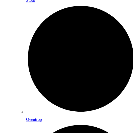
Stout
Oventrop