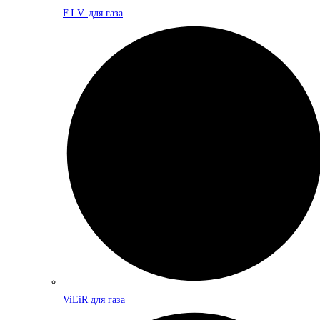
F.I.V. для газа
ViEiR для газа