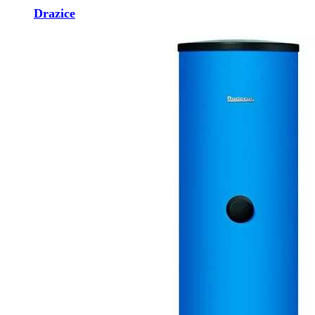
Drazice