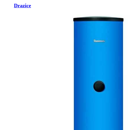
Drazice