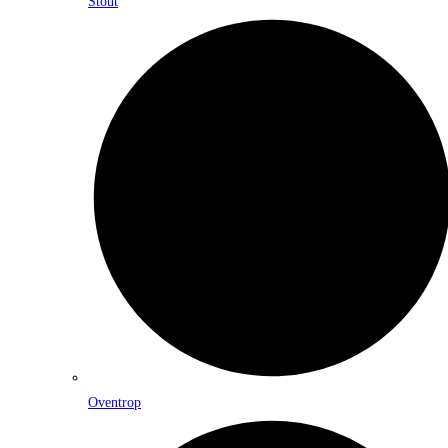
Stout
Oventrop