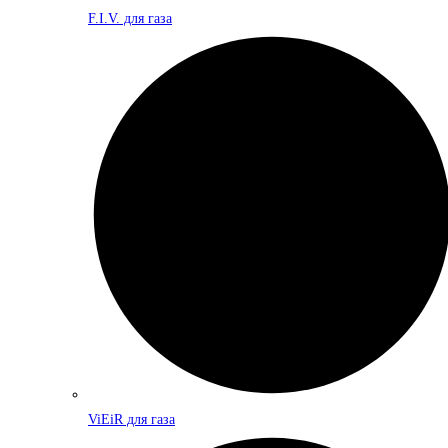
F.I.V. для газа
ViEiR для газа