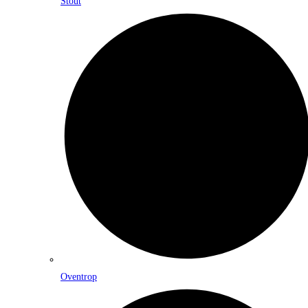
Stout
Oventrop