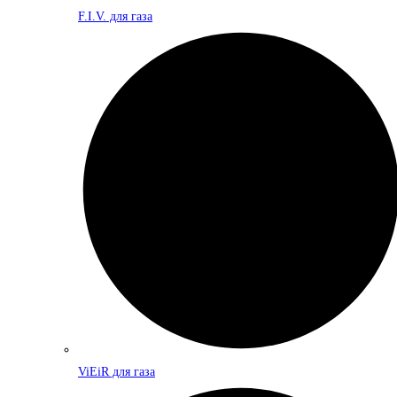
F.I.V. для газа
ViEiR для газа