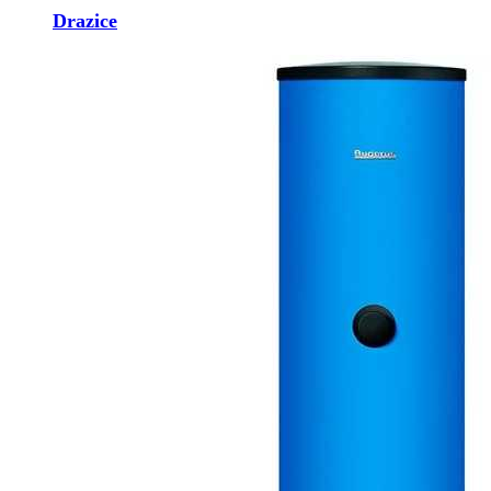
Drazice