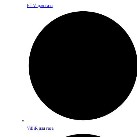
F.I.V. для газа
ViEiR для газа