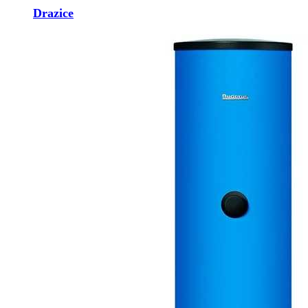
Drazice