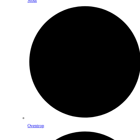
Stout
Oventrop