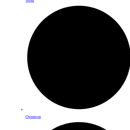
Stout
Oventrop