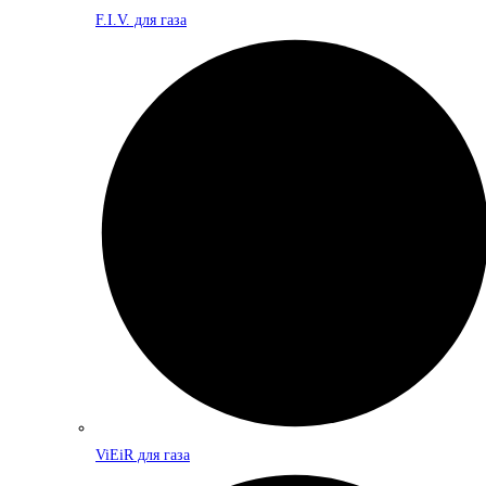
F.I.V. для газа
ViEiR для газа