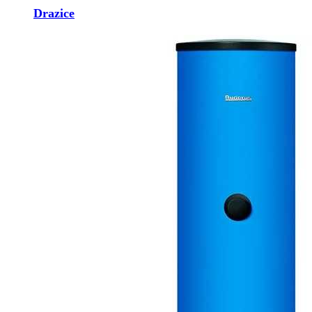
Drazice