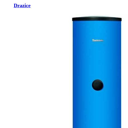
Drazice