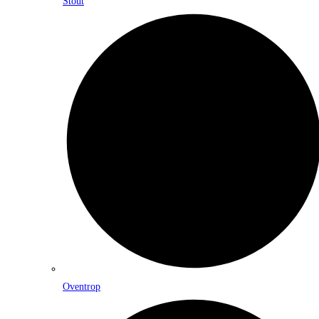
Stout
Oventrop