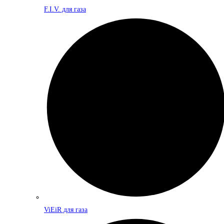
F.I.V. для газа
ViEiR для газа