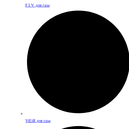
F.I.V. для газа
ViEiR для газа