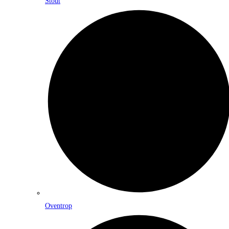
Stout
Oventrop