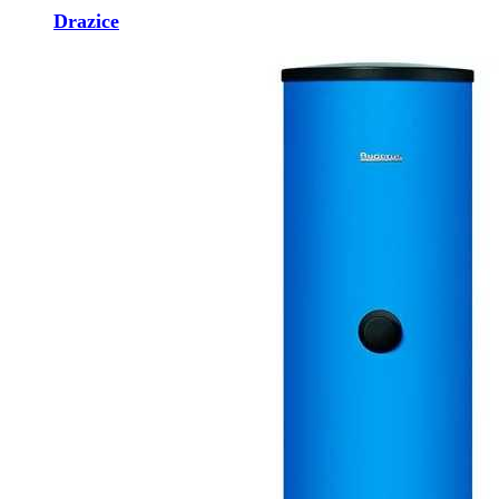
Drazice