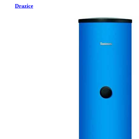
Drazice