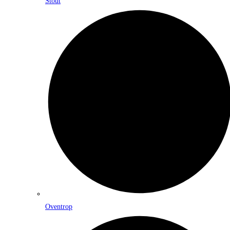
Stout
Oventrop