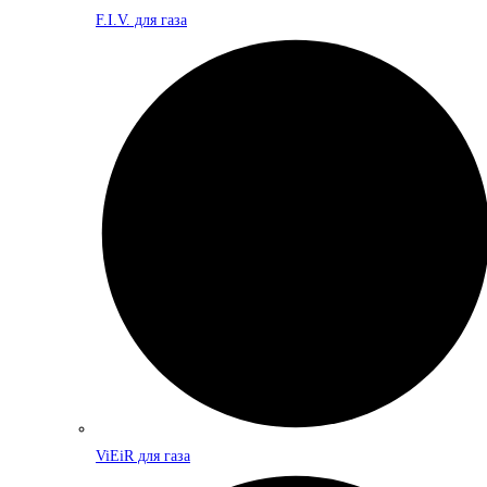
F.I.V. для газа
ViEiR для газа