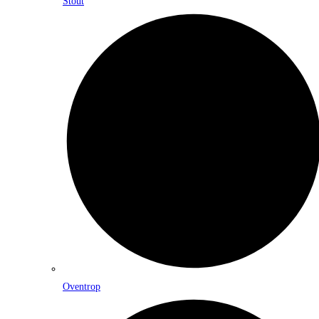
Stout
Oventrop