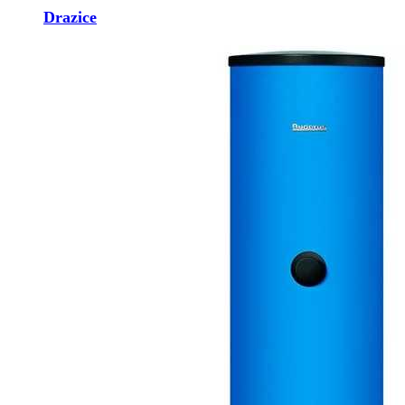
Drazice