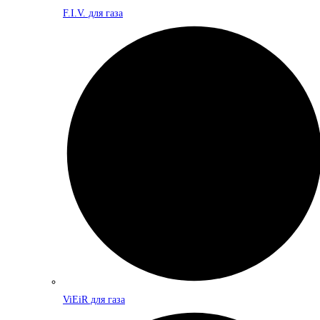
F.I.V. для газа
ViEiR для газа