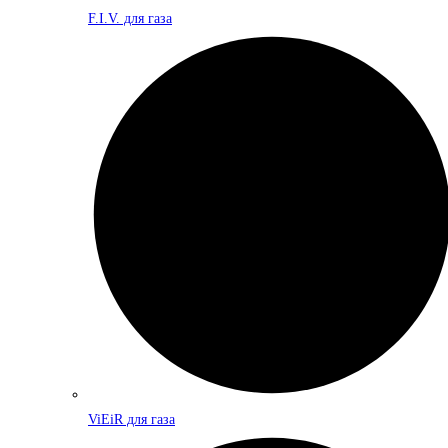
F.I.V. для газа
ViEiR для газа