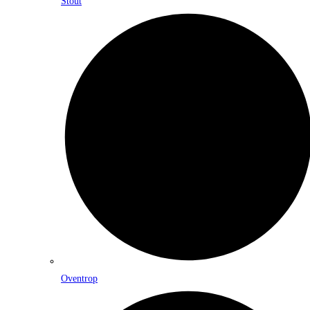
Stout
Oventrop