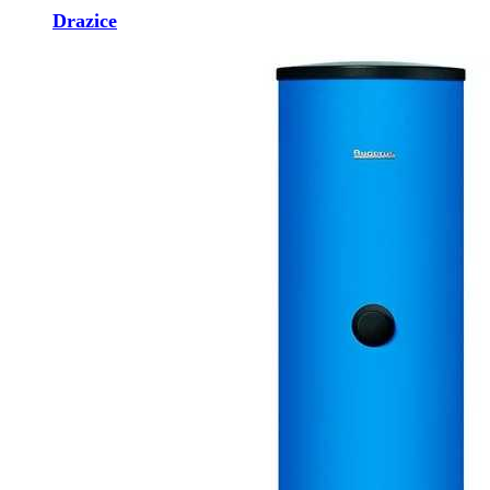
Drazice