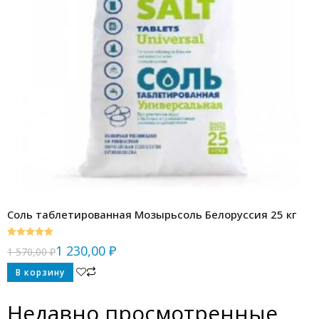
Соль таблетированная Мозырьсоль Белоруссия 25 кг
Оценка
5.00
1 230,00
₽
1 570,00
₽
из 5
В корзину
Недавно просмотренные