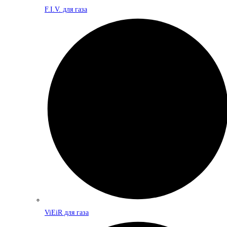
F.I.V. для газа
ViEiR для газа