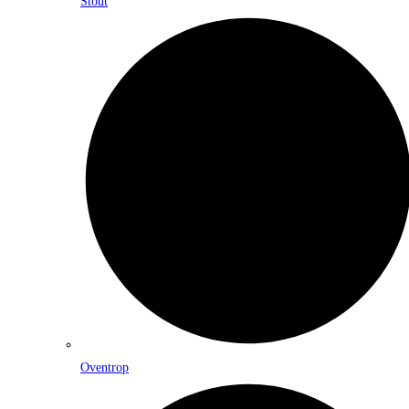
Stout
Oventrop