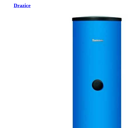
Drazice