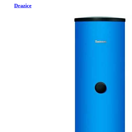
Drazice