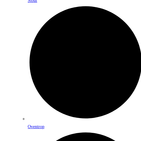
Stout
Oventrop