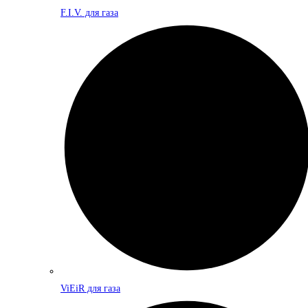
F.I.V. для газа
ViEiR для газа