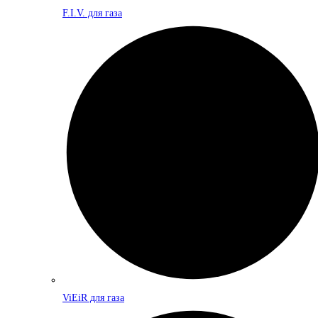
F.I.V. для газа
ViEiR для газа