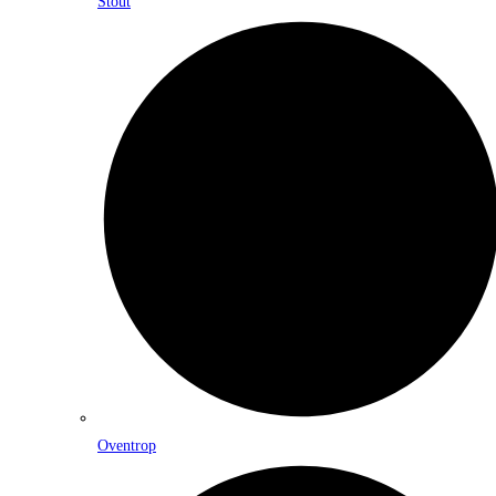
Stout
Oventrop