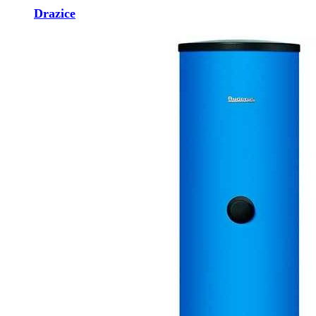
Drazice