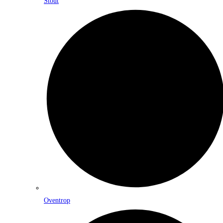
Stout
Oventrop