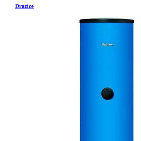
Drazice