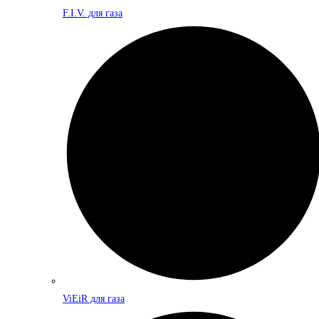
F.I.V. для газа
ViEiR для газа