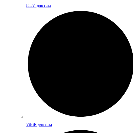
F.I.V. для газа
ViEiR для газа