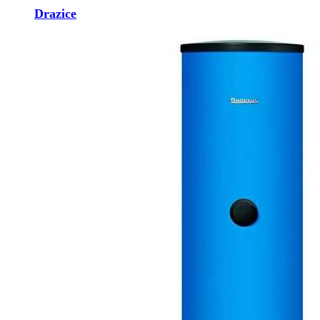
Drazice