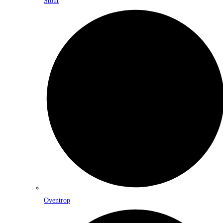
Stout
Oventrop