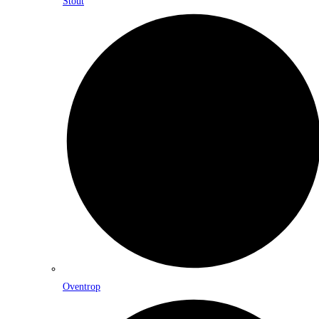
Stout
Oventrop