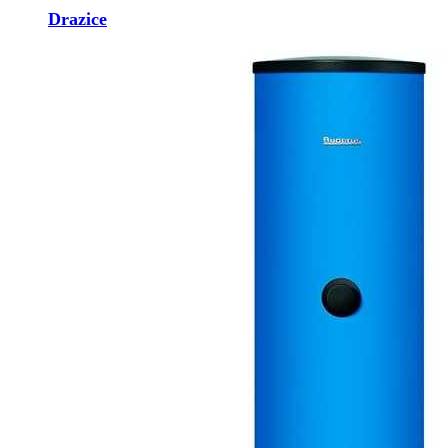
Drazice