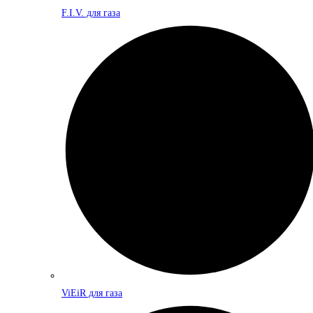
F.I.V. для газа
ViEiR для газа