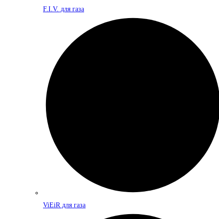
F.I.V. для газа
ViEiR для газа