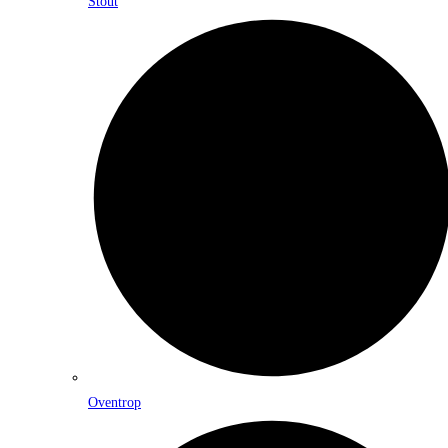
Stout
Oventrop