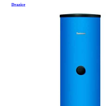
Drazice