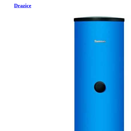
Drazice