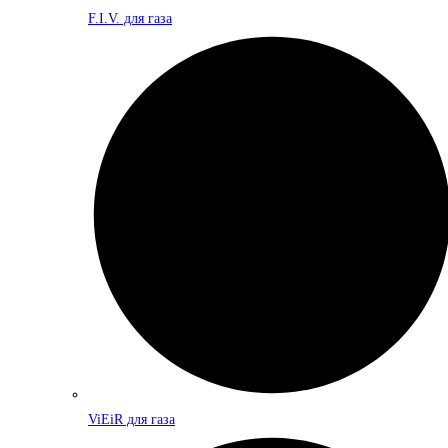
F.I.V. для газа
ViEiR для газа