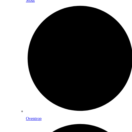
Stout
Oventrop