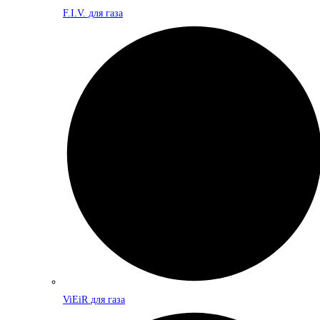
F.I.V. для газа
ViEiR для газа