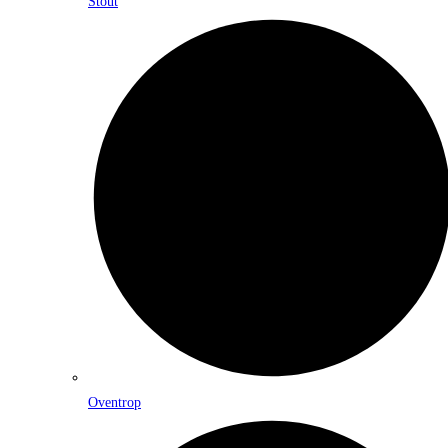
Stout
Oventrop