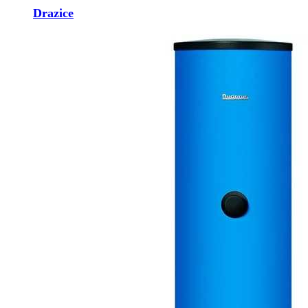
Drazice